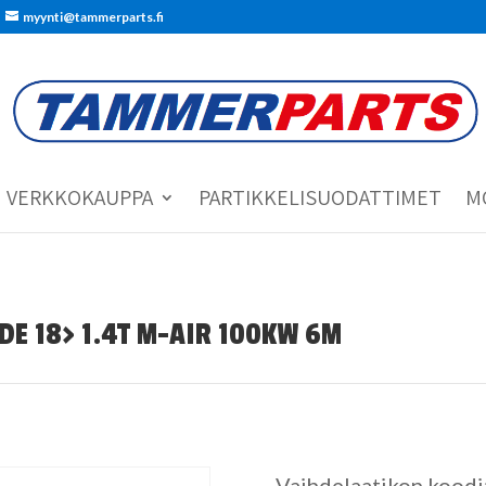
myynti@tammerparts.fi
VERKKOKAUPPA
PARTIKKELISUODATTIMET
M
ADE 18> 1.4T M-AIR 100KW 6M
Vaihdelaatikon koodi