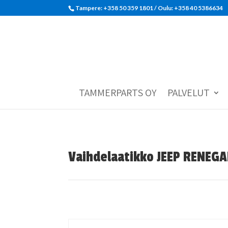
Tampere: +358 50 359 1801‬ / Oulu: +358 40 5386634
TAMMERPARTS OY
PALVELUT
Vaihdelaatikko JEEP RENEG