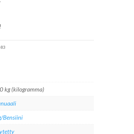
!
83
0 kg (kilogramma)
nuaali
/Bensiini
ytetty