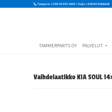
Tampere: +358 50 359 1801‬ / Oulu: +358 40 5386634
TAMMERPARTS OY
PALVELUT
Vaihdelaatikko KIA SOUL 14