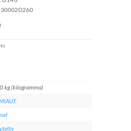
 430002D260
!
95
0 kg (kilogramma)
MIAUT.
sel
ytetty