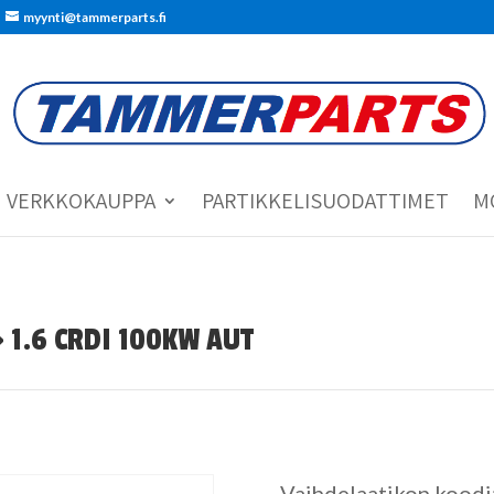
myynti@tammerparts.fi
VERKKOKAUPPA
PARTIKKELISUODATTIMET
M
> 1.6 CRDI 100KW AUT
Vaihdelaatikon kood