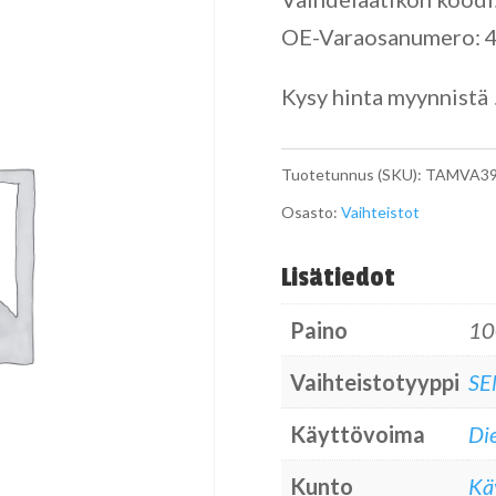
OE-Varaosanumero:
Kysy hinta myynnistä 
Tuotetunnus (SKU):
TAMVA39
Osasto:
Vaihteistot
Lisätiedot
Paino
10
Vaihteistotyyppi
SE
Käyttövoima
Die
Kunto
Kä