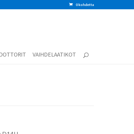
0 kohdetta
OOTTORIT
VAIHDELAATIKOT
i: D14U