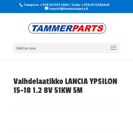
Tampere: +358 50 359 1801‬ / Oulu: +358 40 5386634
myynti@tammerparts.fi
Valitse sivu
Vaihdelaatikko LANCIA YPSILON
15-18 1.2 8V 51KW 5M