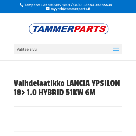
Tampere: +358 50 359 1801‬ / Oulu: +358 40 5386634
myynti@tammerparts.fi
Valitse sivu
Vaihdelaatikko LANCIA YPSILON
18> 1.0 HYBRID 51KW 6M