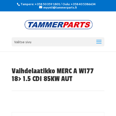
Tampere: +358 50 359 1801‬ / Oulu: +358 40 5386634
myynti@tammerparts.fi
Valitse sivu
Vaihdelaatikko MERC A W177
18> 1.5 CDI 85KW AUT