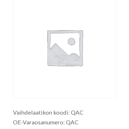
Vaihdelaatikon koodi: QAC
OE-Varaosanumero: QAC