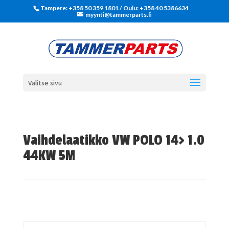
Tampere: +358 50 359 1801‬ / Oulu: +358 40 5386634
myynti@tammerparts.fi
Valitse sivu
Vaihdelaatikko VW POLO 14> 1.0
44KW 5M