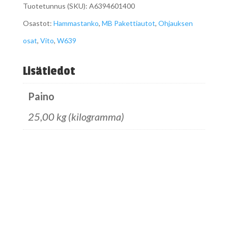
Tuotetunnus (SKU):
A6394601400
A6394601400
Osastot:
Hammastanko
,
MB Pakettiautot
,
Ohjauksen
määrä
osat
,
Vito
,
W639
Lisätiedot
Paino
25,00 kg (kilogramma)