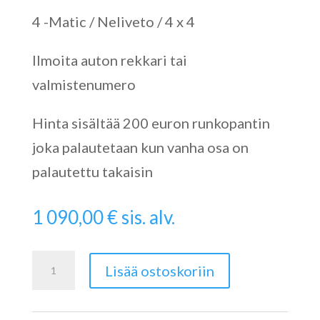
4 -Matic / Neliveto / 4 x 4
Ilmoita auton rekkari tai
valmistenumero
Hinta sisältää 200 euron runkopantin
joka palautetaan kun vanha osa on
palautettu takaisin
1 090,00
€
sis. alv.
Viton
Lisää ostoskoriin
Hammastanko
W639