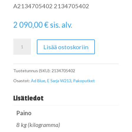
A2134705402 2134705402
2 090,00
€
sis. alv.
W213
Lisää ostoskoriin
Ad-
Blue
Tuotetunnus (SKU):
2134705402
säiliö
Osastot:
Ad Blue
,
E Sarja W213
,
Pakoputket
määrä
Lisätiedot
Paino
8 kg (kilogramma)