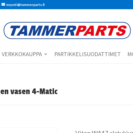
myynti@tammerparts.fi
VERKKOKAUPPA
PARTIKKELISUODATTIMET
M
een vasen 4-Matic
Viton W447 alatukiva