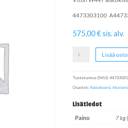
4473303100 A4473
575,00
€
sis. alv.
W447
Lisää osto
Viton
alatukivarsi
Tuotetunnus (SKU):
44733031
eteen
Osastot:
Alatukivarsi
,
Alustan
vasen
4-
Lisätiedot
Matic
Paino
7 kg 
määrä