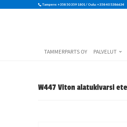
Tampere: +358 50 359 1801‬ / Oulu: +358 40 5386634
TAMMERPARTS OY
PALVELUT
W447 Viton alatukivarsi et