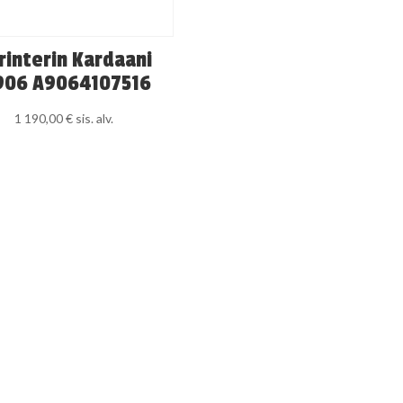
rinterin Kardaani
06 A9064107516
1 190,00
€
sis. alv.