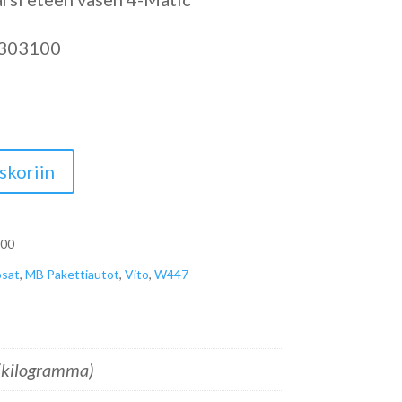
303100
skoriin
00
osat
,
MB Pakettiautot
,
Vito
,
W447
(kilogramma)