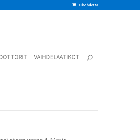
0 kohdetta
OOTTORIT
VAIHDELAATIKOT
rsi eteen vasen 4-Matic