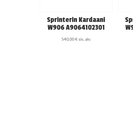
Sprinterin Kardaani
Sp
W906 A9064102301
W9
540,00
€
sis. alv.