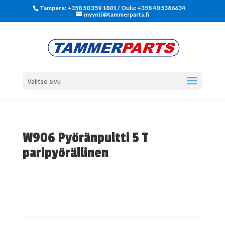
Tampere: +358 50 359 1801‬ / Oulu: +358 40 5386634
myynti@tammerparts.fi
Valitse sivu
W906 Pyöränpultti 5 T
paripyörällinen