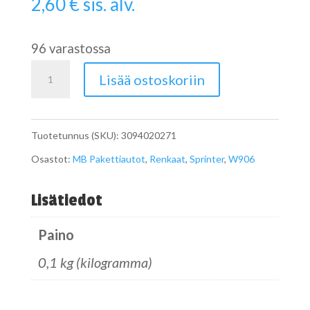
2,60
€
sis. alv.
96 varastossa
W906
Lisää ostoskoriin
Pyöränpultti
5
Tuotetunnus (SKU):
3094020271
T
Osastot:
MB Pakettiautot
,
Renkaat
,
Sprinter
,
W906
paripyörällinen
määrä
Lisätiedot
Paino
0,1 kg (kilogramma)