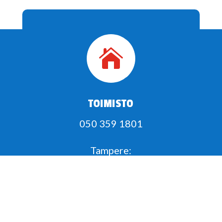

TOIMISTO
050 359 1801
Tampere:
Rusthollinrinne 8
FI-33610 Tampere
kalle@tammerparts.fi