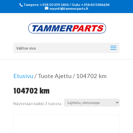
Tampere: +358 50 359 1801‬ / Oulu: +358 40 5386634
myynti@tammerparts.fi
Valitse sivu
Etusivu
/ Tuote Ajettu / 104702 km
104702 km
Näytetään kaikki 3 tulosta