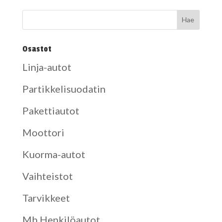
Osastot
Linja-autot
Partikkelisuodatin
Pakettiautot
Moottori
Kuorma-autot
Vaihteistot
Tarvikkeet
Mb Henkilöautot