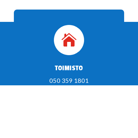

TOIMISTO
050 359 1801
Tampere:
Rusthollinrinne 8
FI-33610 Tampere
kalle@tammerparts.fi