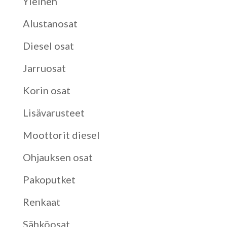
Yleinen
Alustanosat
Diesel osat
Jarruosat
Korin osat
Lisävarusteet
Moottorit diesel
Ohjauksen osat
Pakoputket
Renkaat
Sähköosat