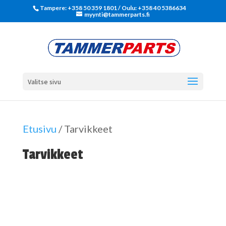
Tampere: +358 50 359 1801‬ / Oulu: +358 40 5386634
myynti@tammerparts.fi
Valitse sivu
Etusivu
/ Tarvikkeet
Tarvikkeet