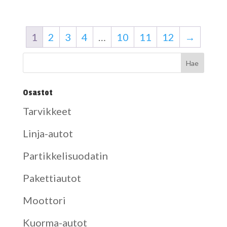
1
2
3
4
…
10
11
12
→
Osastot
Tarvikkeet
Linja-autot
Partikkelisuodatin
Pakettiautot
Moottori
Kuorma-autot