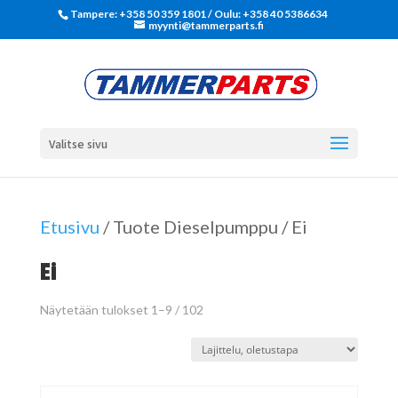
Tampere: +358 50 359 1801‬ / Oulu: +358 40 5386634
myynti@tammerparts.fi
Valitse sivu
Etusivu
/ Tuote Dieselpumppu / Ei
Ei
Näytetään tulokset 1–9 / 102