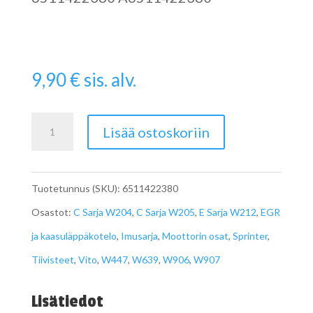
9,90
€
sis. alv.
A6511422380
Lisää ostoskoriin
metallitiiviste
EGR
Tuotetunnus (SKU):
6511422380
venttiiliin
Osastot:
C Sarja W204
,
C Sarja W205
,
E Sarja W212
,
EGR
määrä
ja kaasuläppäkotelo
,
Imusarja
,
Moottorin osat
,
Sprinter
,
Tiivisteet
,
Vito
,
W447
,
W639
,
W906
,
W907
Lisätiedot