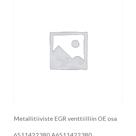
Metallitiiviste EGR venttiilliin OE osa
6511422380 A6511422380