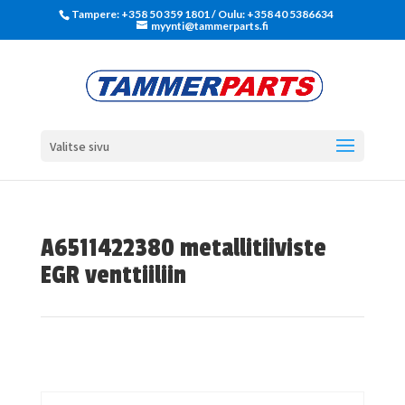
Tampere: +358 50 359 1801‬ / Oulu: +358 40 5386634
myynti@tammerparts.fi
Valitse sivu
A6511422380 metallitiiviste
EGR venttiiliin