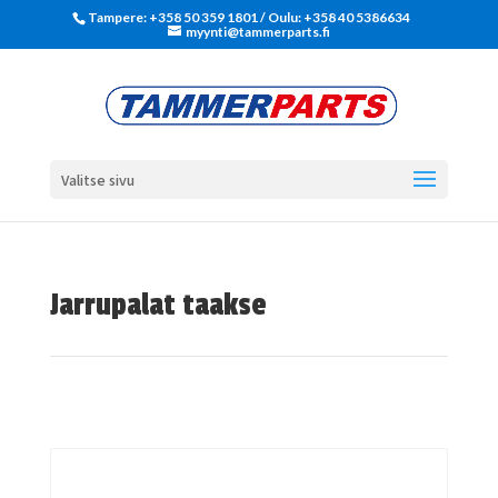
Tampere: +358 50 359 1801‬ / Oulu: +358 40 5386634
myynti@tammerparts.fi
Valitse sivu
Jarrupalat taakse