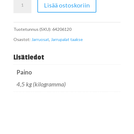
Jarrupalat
Lisää ostoskoriin
taakse
määrä
Tuotetunnus (SKU):
64206120
Osastot:
Jarruosat
,
Jarrupalat taakse
Lisätiedot
Paino
4,5 kg (kilogramma)