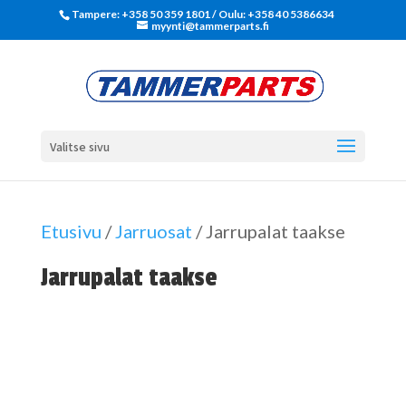
Tampere: +358 50 359 1801‬ / Oulu: +358 40 5386634
myynti@tammerparts.fi
Valitse sivu
Etusivu
/
Jarruosat
/ Jarrupalat taakse
Jarrupalat taakse