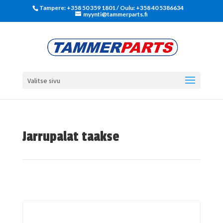
Tampere: +358 50 359 1801‬ / Oulu: +358 40 5386634
myynti@tammerparts.fi
Valitse sivu
Jarrupalat taakse