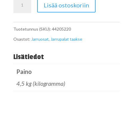
Jarrupalat
Lisää ostoskoriin
taakse
määrä
Tuotetunnus (SKU):
44205220
Osastot:
Jarruosat
,
Jarrupalat taakse
Lisätiedot
Paino
4,5 kg (kilogramma)