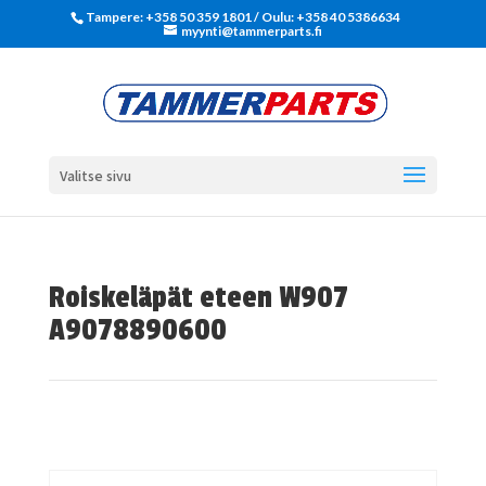
Tampere: +358 50 359 1801‬ / Oulu: +358 40 5386634
myynti@tammerparts.fi
Valitse sivu
Roiskeläpät eteen W907
A9078890600