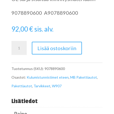
9078890600 A9078890600
92,00
€
sis. alv.
Roiskeläpät
Lisää ostoskoriin
eteen
W907
Tuotetunnus (SKU):
9078890600
A9078890600
Osastot:
Kulumistunnistimet eteen
,
MB Pakettiautot
,
määrä
Pakettiautot
,
Tarvikkeet
,
W907
Lisätiedot
Paino