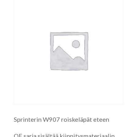
Sprinterin W907 roiskeläpät eteen
OE sarja sisältää kiinnitysmateriaalin