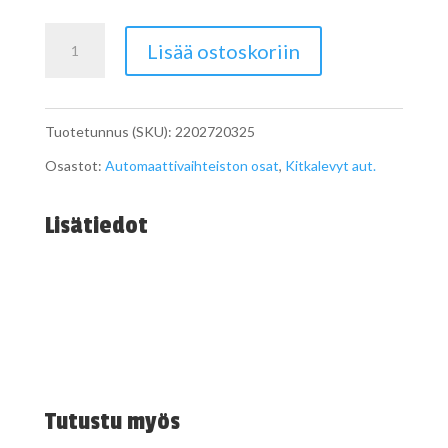
Sisälamelli
Lisää ostoskoriin
722.6
määrä
Tuotetunnus (SKU):
2202720325
Osastot:
Automaattivaihteiston osat
,
Kitkalevyt aut.
Lisätiedot
Tutustu myös