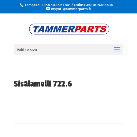
Tampere: +358 50 359 1801‬ / Oulu: +358 40 5386634
myynti@tammerparts.fi
Valitse sivu
Sisälamelli 722.6