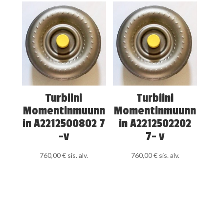
Turbiini
Turbiini
Momentinmuunn
Momentinmuunn
in A2212500802 7
in A2212502202
-v
7- v
760,00
€
sis. alv.
760,00
€
sis. alv.