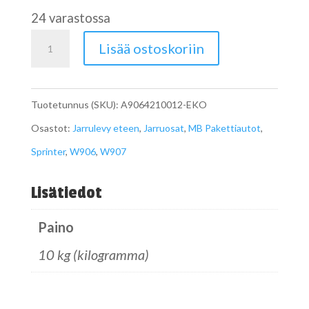
24 varastossa
SPRINTER
Lisää ostoskoriin
Jarrulevy
W906
Tuotetunnus (SKU):
A9064210012-EKO
W907
Osastot:
Jarrulevy eteen
,
Jarruosat
,
MB Pakettiautot
,
eteen
Sprinter
,
W906
,
W907
300x28
mm
Lisätiedot
määrä
Paino
10 kg (kilogramma)