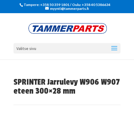
Tampere: +358 50 359 1801‬ / Oulu: +358 40 5386634
myynti@tammerparts.fi
Valitse sivu
SPRINTER Jarrulevy W906 W907
eteen 300×28 mm