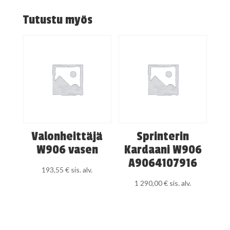
Tutustu myös
Valonheittäjä
Sprinterin
W906 vasen
Kardaani W906
A9064107916
193,55
€
sis. alv.
1 290,00
€
sis. alv.