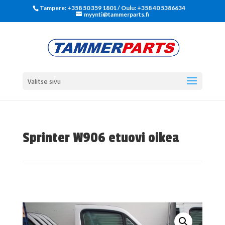
Tampere: +358 50 359 1801‬ / Oulu: +358 40 5386634
myynti@tammerparts.fi
Valitse sivu
Sprinter W906 etuovi oikea