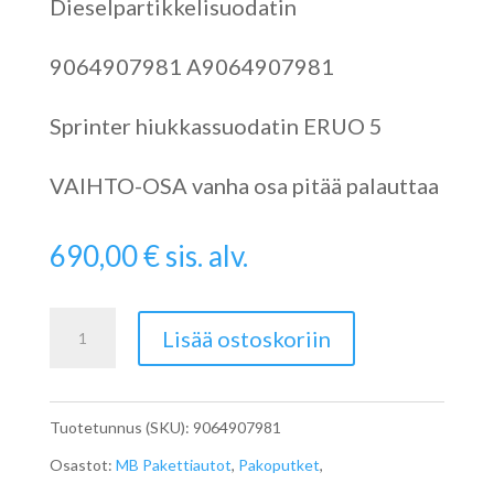
Dieselpartikkelisuodatin
9064907981 A9064907981
Sprinter hiukkassuodatin ERUO 5
VAIHTO-OSA vanha osa pitää palauttaa
690,00
€
sis. alv.
Sprinter
Lisää ostoskoriin
W906
Partikkelisuodatin
Tuotetunnus (SKU):
9064907981
A9064907981
Osastot:
MB Pakettiautot
,
Pakoputket
,
määrä