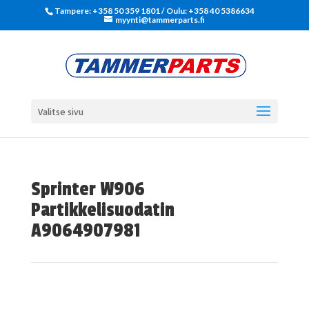
Tampere: +358 50 359 1801‬ / Oulu: +358 40 5386634
myynti@tammerparts.fi
Valitse sivu
Sprinter W906
Partikkelisuodatin
A9064907981