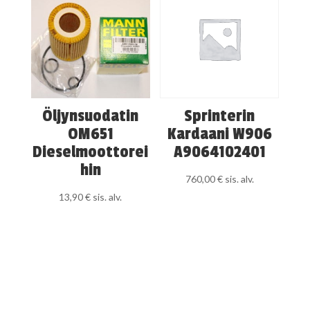
Öljynsuodatin
Sprinterin
OM651
Kardaani W906
Dieselmoottorei
A9064102401
hin
760,00
€
sis. alv.
13,90
€
sis. alv.