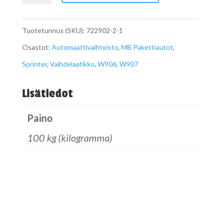
W907
7-
Tuotetunnus (SKU):
722902-2-1
v
Osastot:
Automaattivaihteisto
,
MB Pakettiautot
,
automaattivaihteisto
Sprinter
,
Vaihdelaatikko
,
W906
,
W907
täydellinen
määrä
Lisätiedot
Paino
100 kg (kilogramma)