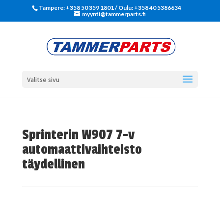
Tampere: +358 50 359 1801‬ / Oulu: +358 40 5386634
myynti@tammerparts.fi
Valitse sivu
Sprinterin W907 7-v
automaattivaihteisto
täydellinen