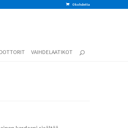
0 kohdetta
OOTTORIT
VAIHDELAATIKOT
inen kardaani sisältää