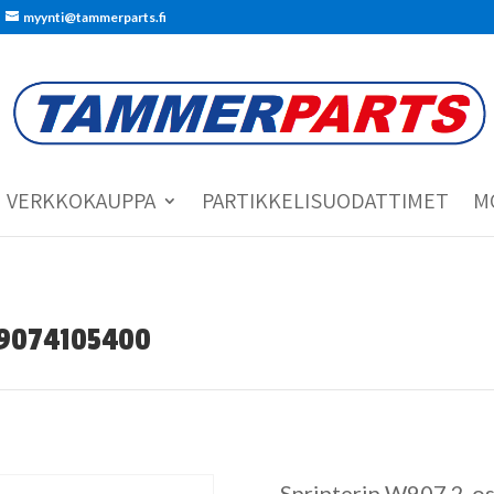
myynti@tammerparts.fi
VERKKOKAUPPA
PARTIKKELISUODATTIMET
M
A9074105400
Sprinterin W907 2-osa