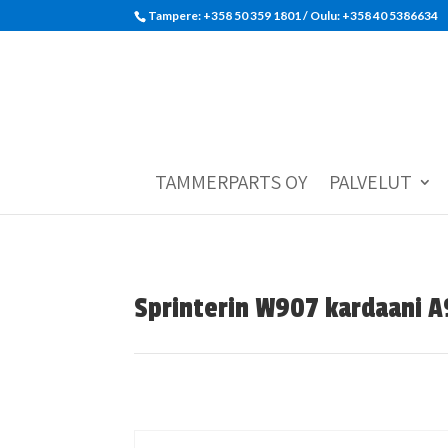
Tampere: +358 50 359 1801‬ / Oulu: +358 40 5386634
TAMMERPARTS OY
PALVELUT
Sprinterin W907 kardaani 