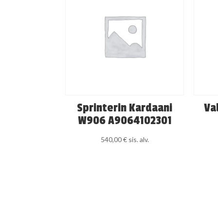
Sprinterin Kardaani
Va
W906 A9064102301
540,00
€
sis. alv.