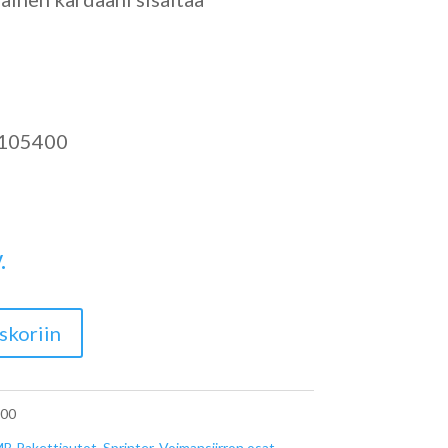
105400
.
skoriin
00
B Pakettiautot
,
Sprinter
,
Voimansiirron osat
,