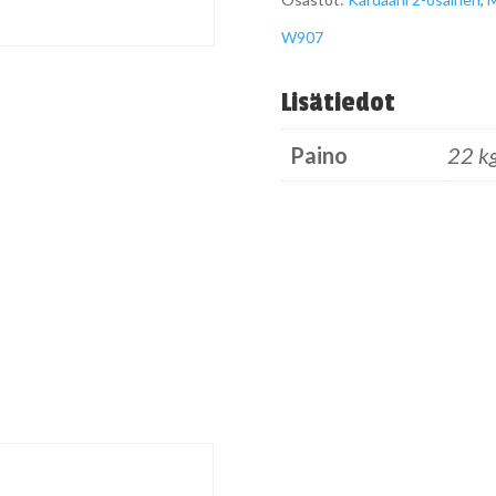
määrä
W907
Lisätiedot
Paino
22 k