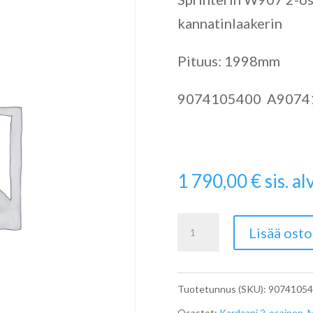
kannatinlaakerin
Pituus: 1998mm
9074105400 A9074
1 790,00
€
sis. alv
Sprinterin
Lisää osto
W907
kardaani
Tuotetunnus (SKU):
90741054
A9074105400
Osastot:
Kardaani 2-osainen
,
M