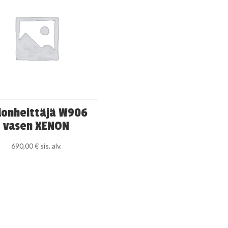
lonheittäjä W906
vasen XENON
690,00
€
sis. alv.