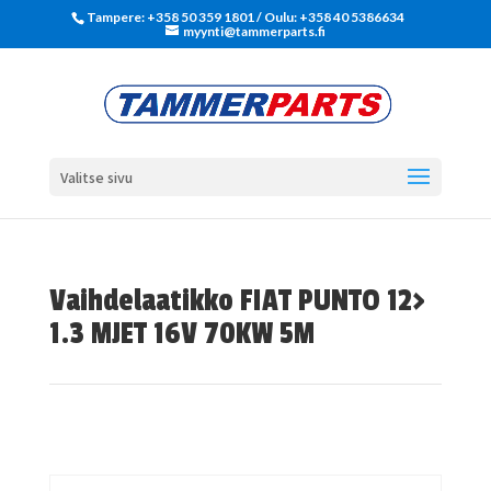
Tampere: +358 50 359 1801‬ / Oulu: +358 40 5386634
myynti@tammerparts.fi
Valitse sivu
Vaihdelaatikko FIAT PUNTO 12>
1.3 MJET 16V 70KW 5M