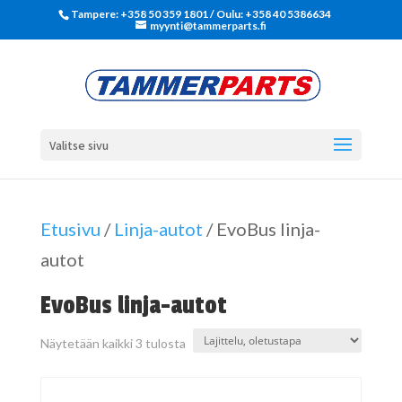
Tampere: +358 50 359 1801‬ / Oulu: +358 40 5386634
myynti@tammerparts.fi
Valitse sivu
Etusivu
/
Linja-autot
/ EvoBus linja-
autot
EvoBus linja-autot
Näytetään kaikki 3 tulosta