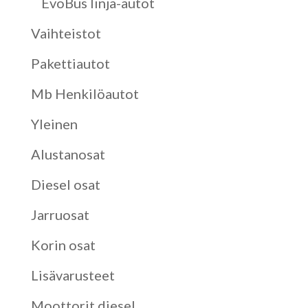
EvoBus linja-autot
Vaihteistot
Pakettiautot
Mb Henkilöautot
Yleinen
Alustanosat
Diesel osat
Jarruosat
Korin osat
Lisävarusteet
Moottorit diesel