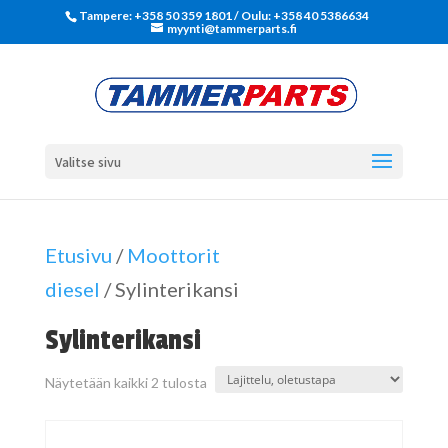
Tampere: +358 50 359 1801‬ / Oulu: +358 40 5386634
myynti@tammerparts.fi
Valitse sivu
Etusivu
/
Moottorit
diesel
/ Sylinterikansi
Sylinterikansi
Näytetään kaikki 2 tulosta