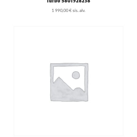
Turbo 5801928238
1 990,00
€
sis. alv.