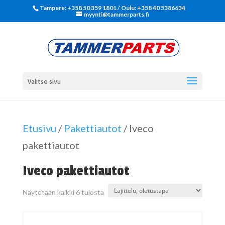
Tampere: +358 50 359 1801‬ / Oulu: +358 40 5386634
myynti@tammerparts.fi
Valitse sivu
Etusivu
/
Pakettiautot
/ Iveco
pakettiautot
Iveco pakettiautot
Näytetään kaikki 6 tulosta