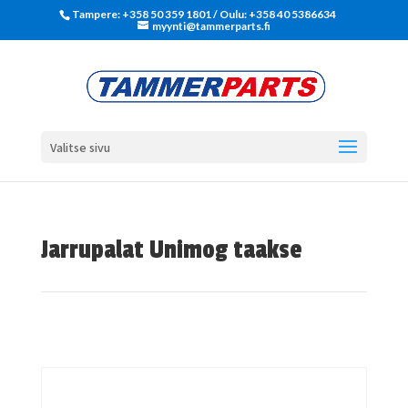
Tampere: +358 50 359 1801‬ / Oulu: +358 40 5386634
myynti@tammerparts.fi
Valitse sivu
Jarrupalat Unimog taakse