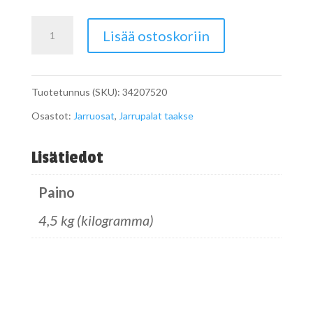
Jarrupalat
Lisää ostoskoriin
Unimog
taakse
Tuotetunnus (SKU):
34207520
määrä
Osastot:
Jarruosat
,
Jarrupalat taakse
Lisätiedot
Paino
4,5 kg (kilogramma)