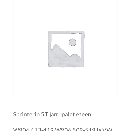
Sprinterin 5T jarrupalat eteen
W906 413-419 W906 509-519 ja VW