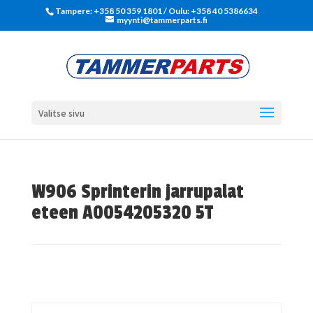
Tampere: +358 50 359 1801‬ / Oulu: +358 40 5386634
myynti@tammerparts.fi
Valitse sivu
W906 Sprinterin jarrupalat
eteen A0054205320 5T