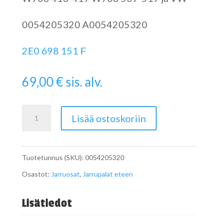
0054205320 A0054205320
2E0 698 151 F
69,00
€
sis. alv.
W906
Lisää ostoskoriin
Sprinterin
jarrupalat
Tuotetunnus (SKU):
0054205320
eteen
Osastot:
Jarruosat
,
Jarrupalat eteen
A0054205320
5T
Lisätiedot
määrä