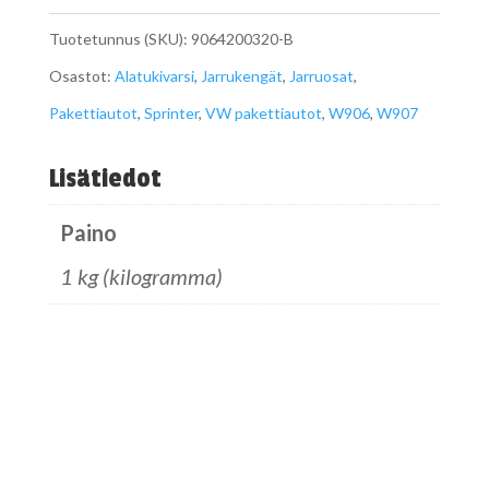
määrä
Tuotetunnus (SKU):
9064200320-B
Osastot:
Alatukivarsi
,
Jarrukengät
,
Jarruosat
,
Pakettiautot
,
Sprinter
,
VW pakettiautot
,
W906
,
W907
Lisätiedot
Paino
1 kg (kilogramma)