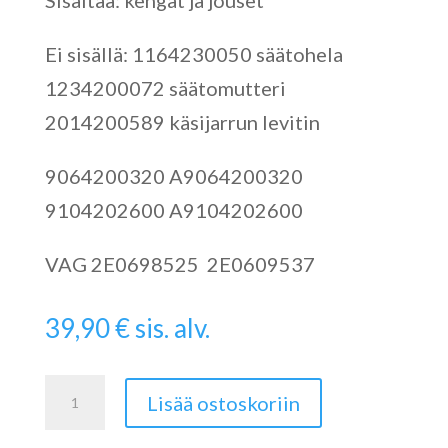
Sisältää: kengät ja jouset
Ei sisällä: 1164230050 säätohela
1234200072 säätomutteri
2014200589 käsijarrun levitin
9064200320 A9064200320
9104202600 A9104202600
VAG 2E0698525 2E0609537
39,90
€
sis. alv.
Käsijarrukenkäsarja
Lisää ostoskoriin
W906