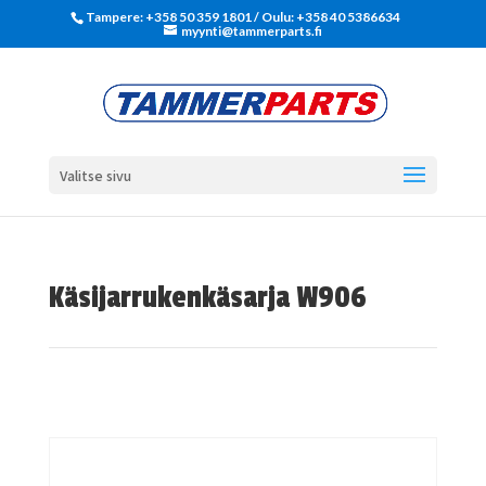
Tampere: +358 50 359 1801‬ / Oulu: +358 40 5386634
myynti@tammerparts.fi
Valitse sivu
Käsijarrukenkäsarja W906