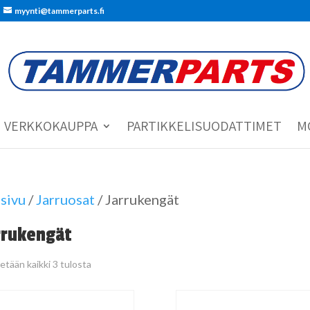
myynti@tammerparts.fi
VERKKOKAUPPA
PARTIKKELISUODATTIMET
M
sivu
/
Jarruosat
/ Jarrukengät
rrukengät
etään kaikki 3 tulosta