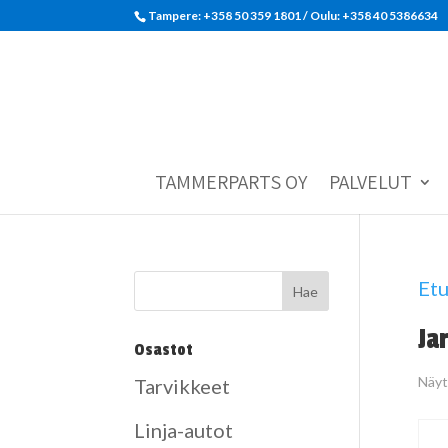
Tampere: +358 50 359 1801‬ / Oulu: +358 40 5386634
TAMMERPARTS OY
PALVELUT
Etu
Ja
Osastot
Näyt
Tarvikkeet
Linja-autot