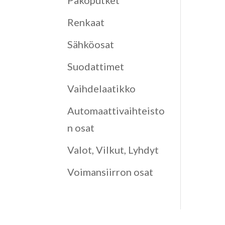
Pakoputket
Renkaat
Sähköosat
Suodattimet
Vaihdelaatikko
Automaattivaihteisto
n osat
Valot, Vilkut, Lyhdyt
Voimansiirron osat