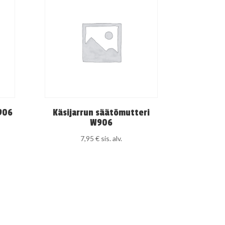
906
Käsijarrun säätömutteri
W906
7,95
€
sis. alv.