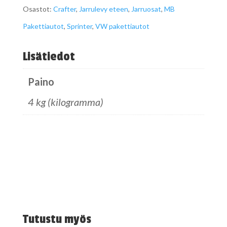
Osastot:
Crafter
,
Jarrulevy eteen
,
Jarruosat
,
MB
5T.
Pakettiautot
,
Sprinter
,
VW pakettiautot
määrä
Lisätiedot
Paino
4 kg (kilogramma)
Tutustu myös