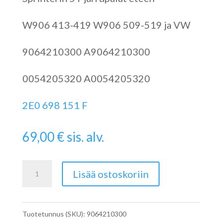
W906 413-419 W906 509-519 ja VW
9064210300 A9064210300
0054205320 A0054205320
2E0 698 151 F
69,00
€
sis. alv.
VW
Lisää ostoskoriin
Crafterin
jarrupalat
Tuotetunnus (SKU):
9064210300
eteen