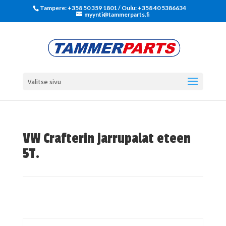
Tampere: +358 50 359 1801‬ / Oulu: +358 40 5386634
myynti@tammerparts.fi
Valitse sivu
VW Crafterin jarrupalat eteen
5T.