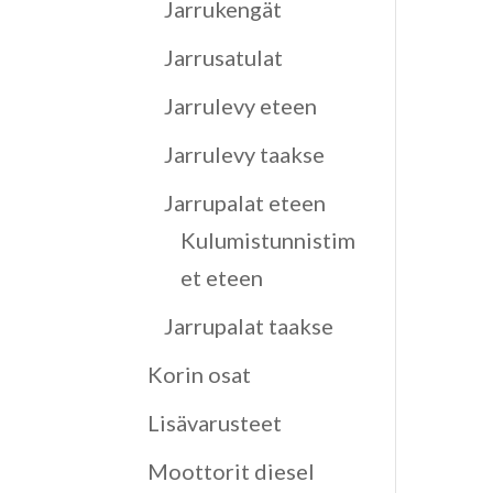
Jarrukengät
Jarrusatulat
Jarrulevy eteen
Jarrulevy taakse
Jarrupalat eteen
Kulumistunnistim
et eteen
Jarrupalat taakse
Korin osat
Lisävarusteet
Moottorit diesel