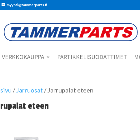
myynti@tammerparts.fi
VERKKOKAUPPA
PARTIKKELISUODATTIMET
M
sivu
/
Jarruosat
/ Jarrupalat eteen
rrupalat eteen