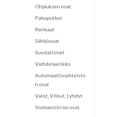
Ohjauksen osat
Pakoputket
Renkaat
Sähköosat
Suodattimet
Vaihdelaatikko
Automaattivaihteisto
n osat
Valot, Vilkut, Lyhdyt
Voimansiirron osat