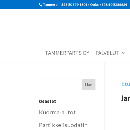
Tampere: +358 50 359 1801‬ / Oulu: +358 40 5386634
TAMMERPARTS OY
PALVELUT
Etu
Ja
Osastot
Kuorma-autot
Partikkelisuodatin