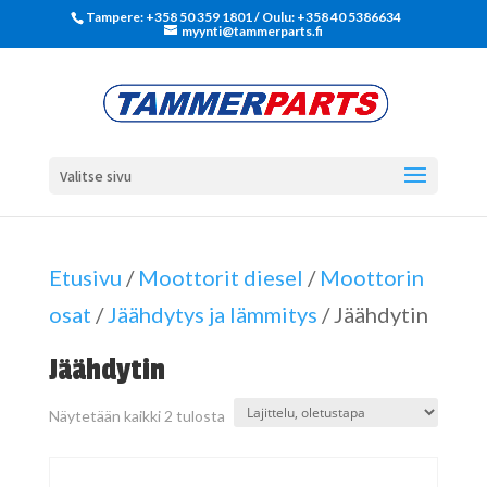
Tampere: +358 50 359 1801‬ / Oulu: +358 40 5386634
myynti@tammerparts.fi
Valitse sivu
Etusivu
/
Moottorit diesel
/
Moottorin
osat
/
Jäähdytys ja lämmitys
/ Jäähdytin
Jäähdytin
Näytetään kaikki 2 tulosta