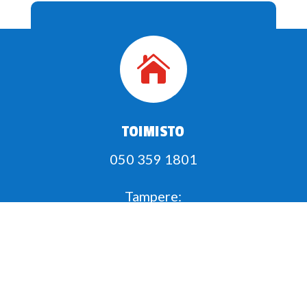

TOIMISTO
050 359 1801
Tampere:
Rusthollinrinne 8
FI-33610 Tampere
kalle@tammerparts.fi