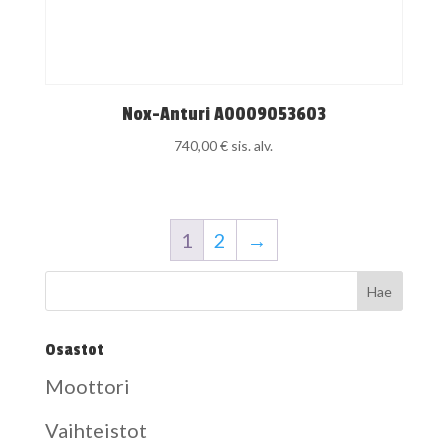
Nox-Anturi A0009053603
740,00
€
sis. alv.
1
2
→
Osastot
Moottori
Vaihteistot