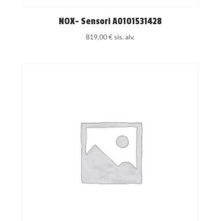
NOX- Sensori A0101531428
819,00
€
sis. alv.