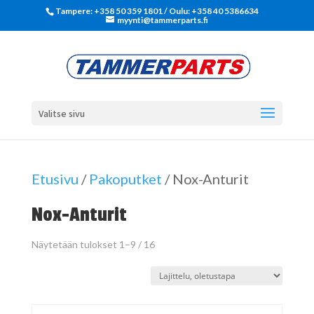
Tampere: +358 50 359 1801‬ / Oulu: +358 40 5386634
myynti@tammerparts.fi
Valitse sivu
Etusivu
/
Pakoputket
/ Nox-Anturit
Nox-Anturit
Näytetään tulokset 1–9 / 16