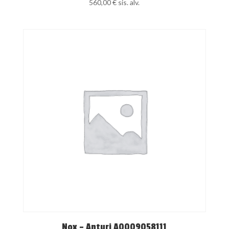
560,00
€
sis. alv.
Nox – Anturi A0009058111