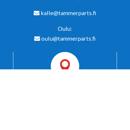
kalle@tammerparts.fi
Oulu:
oulu@tammerparts.fi

Varasto ja nouto
Lekakuja 2
FI-11130 Riihimäki