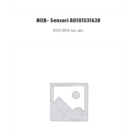
NOX- Sensori A0101531628
819,00
€
sis. alv.