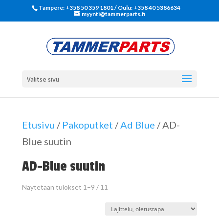
Tampere: +358 50 359 1801‬ / Oulu: +358 40 5386634
myynti@tammerparts.fi
Valitse sivu
Etusivu
/
Pakoputket
/
Ad Blue
/ AD-
Blue suutin
AD-Blue suutin
Näytetään tulokset 1–9 / 11