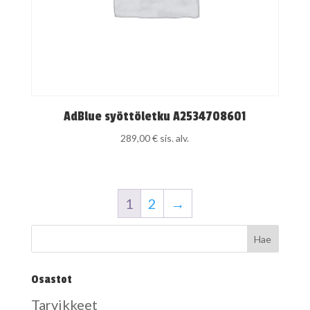
AdBlue syöttöletku A2534708601
289,00
€
sis. alv.
1
2
→
Osastot
Tarvikkeet