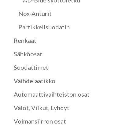
AD-Blue syöttöletku
Nox-Anturit
Partikkelisuodatin
Renkaat
Sähköosat
Suodattimet
Vaihdelaatikko
Automaattivaihteiston osat
Valot, Vilkut, Lyhdyt
Voimansiirron osat