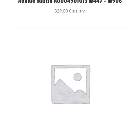
AdBlue suutin A0004901013 W447 – W906
329,00
€
sis. alv.